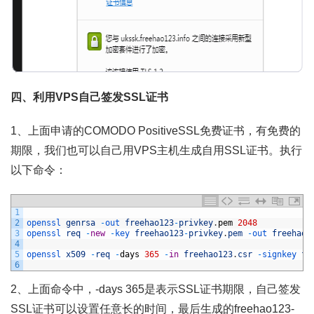
四、利用VPS自己签发SSL证书
1、上面申请的COMODO PositiveSSL免费证书，有免费的
期限，我们也可以自己用VPS主机生成自用SSL证书。执行
以下命令：
1
2
openssl 
genrsa
-
out 
freehao123
-
privkey
.
pem
2048
3
openssl 
req
-
new
-
key 
freehao123
-
privkey
.
pem
-
out 
freehao1
4
5
openssl 
x509
-
req
-
days
365
-
in
freehao123
.
csr
-
signkey 
fr
6
2、上面命令中，-days 365是表示SSL证书期限，自己签发
SSL证书可以设置任意长的时间，最后生成的freehao123-