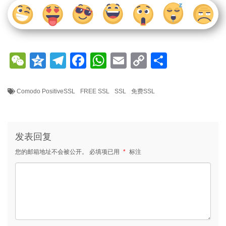
W
Q
T
F
W
E
C
分
e
z
el
a
h
m
o
享
C
o
e
c
at
ail
p
Comodo PositiveSSL
FREE SSL
SSL
免费SSL
h
n
gr
e
s
y
at
e
a
b
A
Li
发表回复
m
o
p
n
您的邮箱地址不会被公开。
o
必填项已用
p
*
标注
k
k