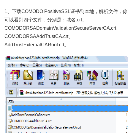
1、下载COMODO PositiveSSL证书到本地，解析文件，你
可以看到四个文件，分别是：域名.crt、
COMODORSADomainValidationSecureServerCA.crt、
COMODORSAAddTrustCA.crt、
AddTrustExternalCARoot.crt。