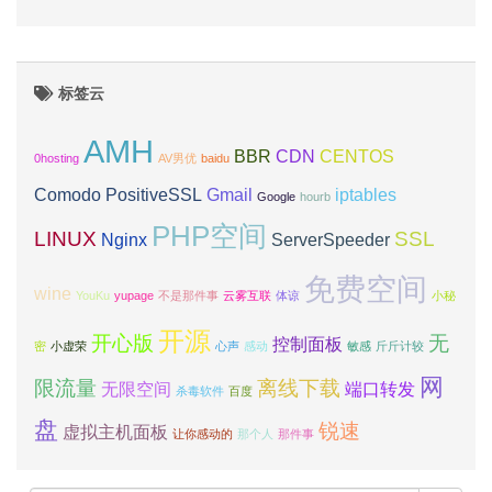
标签云
AMH
BBR
CDN
CENTOS
0hosting
AV男优
baidu
Comodo PositiveSSL
Gmail
iptables
Google
hourb
PHP空间
LINUX
SSL
Nginx
ServerSpeeder
免费空间
wine
YouKu
yupage
不是那件事
云雾互联
体谅
小秘
开源
开心版
无
控制面板
密
小虚荣
心声
感动
敏感
斤斤计较
网
限流量
离线下载
无限空间
端口转发
杀毒软件
百度
盘
锐速
虚拟主机面板
让你感动的
那个人
那件事