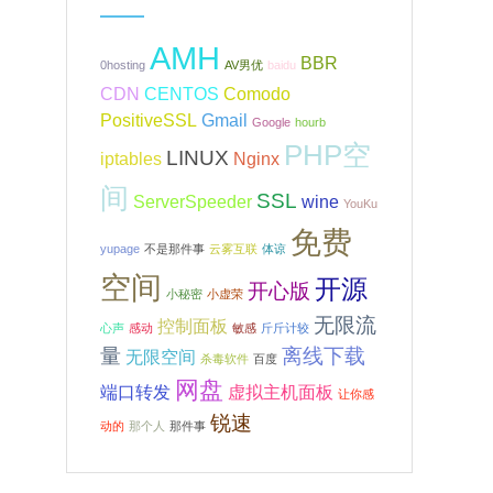
AMH
BBR
0hosting
AV男优
baidu
CDN
CENTOS
Comodo
PositiveSSL
Gmail
Google
hourb
PHP空
LINUX
iptables
Nginx
间
SSL
ServerSpeeder
wine
YouKu
免费
yupage
不是那件事
云雾互联
体谅
空间
开源
开心版
小秘密
小虚荣
无限流
控制面板
心声
感动
敏感
斤斤计较
量
离线下载
无限空间
杀毒软件
百度
网盘
端口转发
虚拟主机面板
让你感
锐速
动的
那个人
那件事