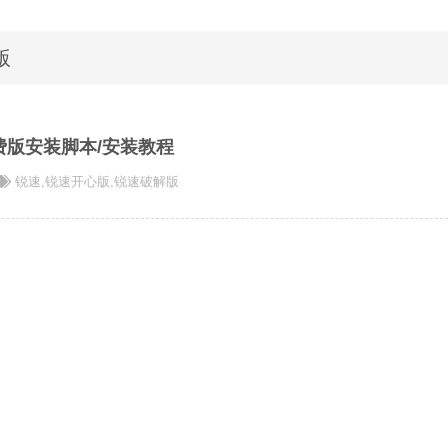
版
费版安装脚本/安装教程
锐速
,
锐速开心版
,
锐速破解版