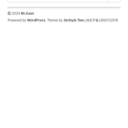
2024
Mr.Xuan
Powered by
WordPress
. Theme by
JieStyle Two
|
桂ICP备18007220号